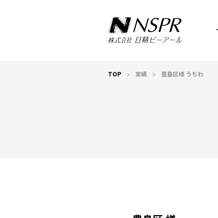
TOP
実績
豊島区様 うちわ