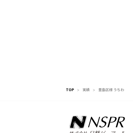
TOP
実績
豊島区様 うちわ